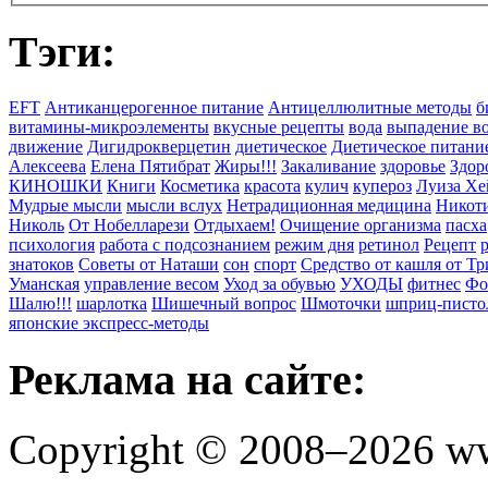
Тэги:
EFT
Антиканцерогенное питание
Антицеллюлитные методы
б
витамины-микроэлементы
вкусные рецепты
вода
выпадение в
движение
Дигидрокверцетин
диетическое
Диетическое питани
Алексеева
Елена Пятибрат
Жиры!!!
Закаливание
здоровье
Здор
КИНОШКИ
Книги
Косметика
красота
кулич
купероз
Луиза Хе
Мудрые мысли
мысли вслух
Нетрадиционная медицина
Никоти
Николь
От Нобелларези
Отдыхаем!
Очищение организма
пасха
психология
работа с подсознанием
режим дня
ретинол
Рецепт
знатоков
Советы от Наташи
сон
спорт
Средство от кашля от Т
Уманская
управление весом
Уход за обувью
УХОДЫ
фитнес
Фо
Шалю!!!
шарлотка
Шишечный вопрос
Шмоточки
шприц-писто
японские экспресс-методы
Реклама на сайте:
Copyright © 2008–2026 ww