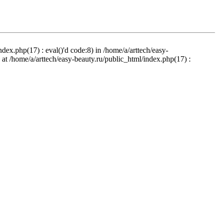
ndex.php(17) : eval()'d code:8) in /home/a/arttech/easy-
d at /home/a/arttech/easy-beauty.ru/public_html/index.php(17) :