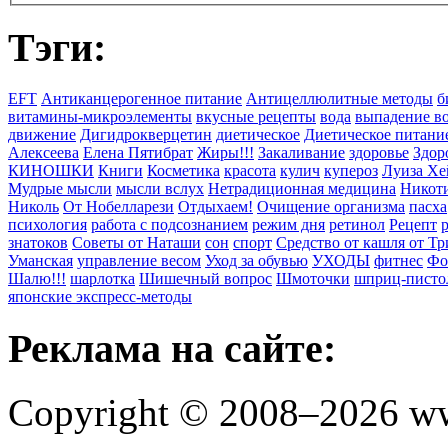
Тэги:
EFT
Антиканцерогенное питание
Антицеллюлитные методы
б
витамины-микроэлементы
вкусные рецепты
вода
выпадение в
движение
Дигидрокверцетин
диетическое
Диетическое питани
Алексеева
Елена Пятибрат
Жиры!!!
Закаливание
здоровье
Здор
КИНОШКИ
Книги
Косметика
красота
кулич
купероз
Луиза Хе
Мудрые мысли
мысли вслух
Нетрадиционная медицина
Никоти
Николь
От Нобелларези
Отдыхаем!
Очищение организма
пасха
психология
работа с подсознанием
режим дня
ретинол
Рецепт
знатоков
Советы от Наташи
сон
спорт
Средство от кашля от Т
Уманская
управление весом
Уход за обувью
УХОДЫ
фитнес
Фо
Шалю!!!
шарлотка
Шишечный вопрос
Шмоточки
шприц-писто
японские экспресс-методы
Реклама на сайте:
Copyright © 2008–2026 ww