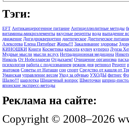
Тэги:
EFT
Антиканцерогенное питание
Антицеллюлитные методы
б
витамины-микроэлементы
вкусные рецепты
вода
выпадение в
движение
Дигидрокверцетин
диетическое
Диетическое питани
Алексеева
Елена Пятибрат
Жиры!!!
Закаливание
здоровье
Здор
КИНОШКИ
Книги
Косметика
красота
кулич
купероз
Луиза Хе
Мудрые мысли
мысли вслух
Нетрадиционная медицина
Никоти
Николь
От Нобелларези
Отдыхаем!
Очищение организма
пасха
психология
работа с подсознанием
режим дня
ретинол
Рецепт
знатоков
Советы от Наташи
сон
спорт
Средство от кашля от Т
Уманская
управление весом
Уход за обувью
УХОДЫ
фитнес
Фо
Шалю!!!
шарлотка
Шишечный вопрос
Шмоточки
шприц-писто
японские экспресс-методы
Реклама на сайте:
Copyright © 2008–2026 ww