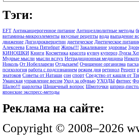
Тэги:
EFT
Антиканцерогенное питание
Антицеллюлитные методы
б
витамины-микроэлементы
вкусные рецепты
вода
выпадение в
движение
Дигидрокверцетин
диетическое
Диетическое питани
Алексеева
Елена Пятибрат
Жиры!!!
Закаливание
здоровье
Здор
КИНОШКИ
Книги
Косметика
красота
кулич
купероз
Луиза Хе
Мудрые мысли
мысли вслух
Нетрадиционная медицина
Никоти
Николь
От Нобелларези
Отдыхаем!
Очищение организма
пасха
психология
работа с подсознанием
режим дня
ретинол
Рецепт
знатоков
Советы от Наташи
сон
спорт
Средство от кашля от Т
Уманская
управление весом
Уход за обувью
УХОДЫ
фитнес
Фо
Шалю!!!
шарлотка
Шишечный вопрос
Шмоточки
шприц-писто
японские экспресс-методы
Реклама на сайте:
Copyright © 2008–2026 ww