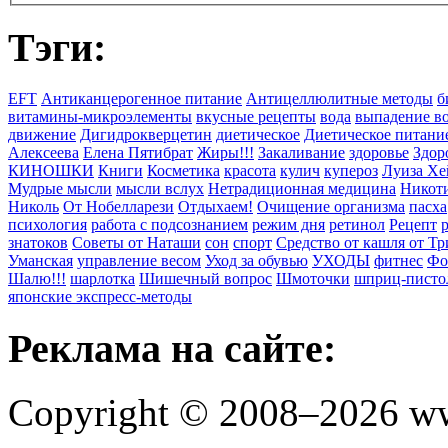
Тэги:
EFT
Антиканцерогенное питание
Антицеллюлитные методы
б
витамины-микроэлементы
вкусные рецепты
вода
выпадение в
движение
Дигидрокверцетин
диетическое
Диетическое питани
Алексеева
Елена Пятибрат
Жиры!!!
Закаливание
здоровье
Здор
КИНОШКИ
Книги
Косметика
красота
кулич
купероз
Луиза Хе
Мудрые мысли
мысли вслух
Нетрадиционная медицина
Никоти
Николь
От Нобелларези
Отдыхаем!
Очищение организма
пасха
психология
работа с подсознанием
режим дня
ретинол
Рецепт
знатоков
Советы от Наташи
сон
спорт
Средство от кашля от Т
Уманская
управление весом
Уход за обувью
УХОДЫ
фитнес
Фо
Шалю!!!
шарлотка
Шишечный вопрос
Шмоточки
шприц-писто
японские экспресс-методы
Реклама на сайте:
Copyright © 2008–2026 ww