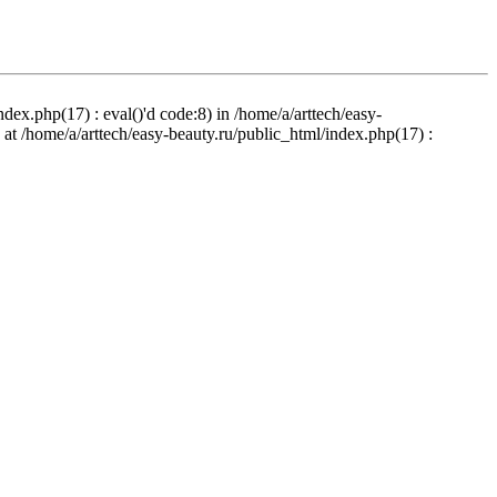
ndex.php(17) : eval()'d code:8) in /home/a/arttech/easy-
d at /home/a/arttech/easy-beauty.ru/public_html/index.php(17) :