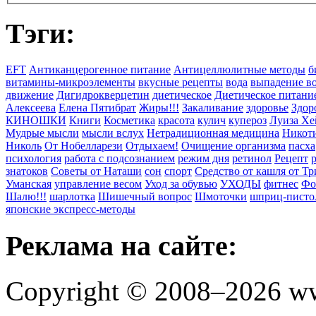
Тэги:
EFT
Антиканцерогенное питание
Антицеллюлитные методы
б
витамины-микроэлементы
вкусные рецепты
вода
выпадение в
движение
Дигидрокверцетин
диетическое
Диетическое питани
Алексеева
Елена Пятибрат
Жиры!!!
Закаливание
здоровье
Здор
КИНОШКИ
Книги
Косметика
красота
кулич
купероз
Луиза Хе
Мудрые мысли
мысли вслух
Нетрадиционная медицина
Никоти
Николь
От Нобелларези
Отдыхаем!
Очищение организма
пасха
психология
работа с подсознанием
режим дня
ретинол
Рецепт
знатоков
Советы от Наташи
сон
спорт
Средство от кашля от Т
Уманская
управление весом
Уход за обувью
УХОДЫ
фитнес
Фо
Шалю!!!
шарлотка
Шишечный вопрос
Шмоточки
шприц-писто
японские экспресс-методы
Реклама на сайте:
Copyright © 2008–2026 ww