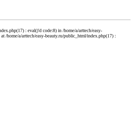
ndex.php(17) : eval()'d code:8) in /home/a/arttech/easy-
d at /home/a/arttech/easy-beauty.ru/public_html/index.php(17) :