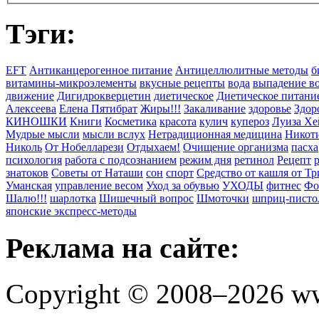
Тэги:
EFT
Антиканцерогенное питание
Антицеллюлитные методы
б
витамины-микроэлементы
вкусные рецепты
вода
выпадение в
движение
Дигидрокверцетин
диетическое
Диетическое питани
Алексеева
Елена Пятибрат
Жиры!!!
Закаливание
здоровье
Здор
КИНОШКИ
Книги
Косметика
красота
кулич
купероз
Луиза Хе
Мудрые мысли
мысли вслух
Нетрадиционная медицина
Никоти
Николь
От Нобелларези
Отдыхаем!
Очищение организма
пасха
психология
работа с подсознанием
режим дня
ретинол
Рецепт
знатоков
Советы от Наташи
сон
спорт
Средство от кашля от Т
Уманская
управление весом
Уход за обувью
УХОДЫ
фитнес
Фо
Шалю!!!
шарлотка
Шишечный вопрос
Шмоточки
шприц-писто
японские экспресс-методы
Реклама на сайте:
Copyright © 2008–2026 ww