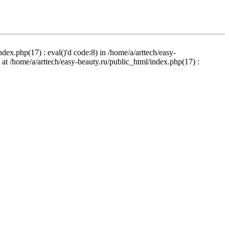
ndex.php(17) : eval()'d code:8) in /home/a/arttech/easy-
d at /home/a/arttech/easy-beauty.ru/public_html/index.php(17) :