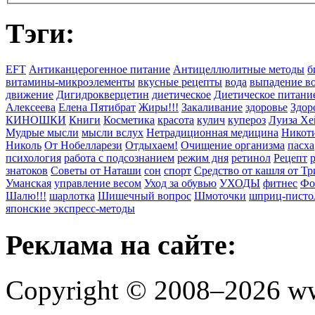
Тэги:
EFT
Антиканцерогенное питание
Антицеллюлитные методы
б
витамины-микроэлементы
вкусные рецепты
вода
выпадение в
движение
Дигидрокверцетин
диетическое
Диетическое питани
Алексеева
Елена Пятибрат
Жиры!!!
Закаливание
здоровье
Здор
КИНОШКИ
Книги
Косметика
красота
кулич
купероз
Луиза Хе
Мудрые мысли
мысли вслух
Нетрадиционная медицина
Никоти
Николь
От Нобелларези
Отдыхаем!
Очищение организма
пасха
психология
работа с подсознанием
режим дня
ретинол
Рецепт
знатоков
Советы от Наташи
сон
спорт
Средство от кашля от Т
Уманская
управление весом
Уход за обувью
УХОДЫ
фитнес
Фо
Шалю!!!
шарлотка
Шишечный вопрос
Шмоточки
шприц-писто
японские экспресс-методы
Реклама на сайте:
Copyright © 2008–2026 ww