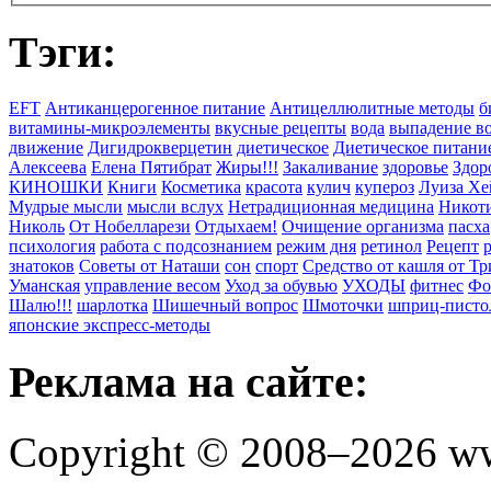
Тэги:
EFT
Антиканцерогенное питание
Антицеллюлитные методы
б
витамины-микроэлементы
вкусные рецепты
вода
выпадение в
движение
Дигидрокверцетин
диетическое
Диетическое питани
Алексеева
Елена Пятибрат
Жиры!!!
Закаливание
здоровье
Здор
КИНОШКИ
Книги
Косметика
красота
кулич
купероз
Луиза Хе
Мудрые мысли
мысли вслух
Нетрадиционная медицина
Никоти
Николь
От Нобелларези
Отдыхаем!
Очищение организма
пасха
психология
работа с подсознанием
режим дня
ретинол
Рецепт
знатоков
Советы от Наташи
сон
спорт
Средство от кашля от Т
Уманская
управление весом
Уход за обувью
УХОДЫ
фитнес
Фо
Шалю!!!
шарлотка
Шишечный вопрос
Шмоточки
шприц-писто
японские экспресс-методы
Реклама на сайте:
Copyright © 2008–2026 ww