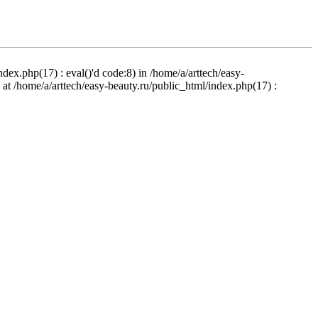
ndex.php(17) : eval()'d code:8) in /home/a/arttech/easy-
d at /home/a/arttech/easy-beauty.ru/public_html/index.php(17) :