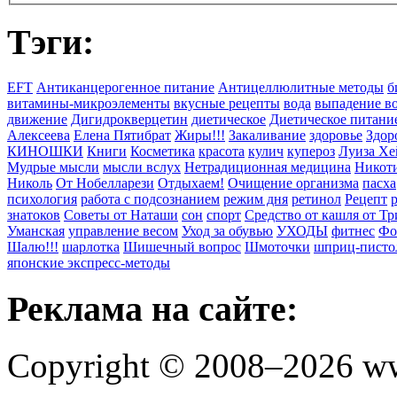
Тэги:
EFT
Антиканцерогенное питание
Антицеллюлитные методы
б
витамины-микроэлементы
вкусные рецепты
вода
выпадение в
движение
Дигидрокверцетин
диетическое
Диетическое питани
Алексеева
Елена Пятибрат
Жиры!!!
Закаливание
здоровье
Здор
КИНОШКИ
Книги
Косметика
красота
кулич
купероз
Луиза Хе
Мудрые мысли
мысли вслух
Нетрадиционная медицина
Никоти
Николь
От Нобелларези
Отдыхаем!
Очищение организма
пасха
психология
работа с подсознанием
режим дня
ретинол
Рецепт
знатоков
Советы от Наташи
сон
спорт
Средство от кашля от Т
Уманская
управление весом
Уход за обувью
УХОДЫ
фитнес
Фо
Шалю!!!
шарлотка
Шишечный вопрос
Шмоточки
шприц-писто
японские экспресс-методы
Реклама на сайте:
Copyright © 2008–2026 ww