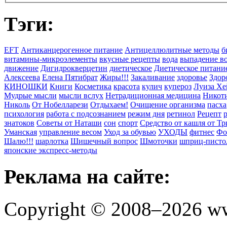
Тэги:
EFT
Антиканцерогенное питание
Антицеллюлитные методы
б
витамины-микроэлементы
вкусные рецепты
вода
выпадение в
движение
Дигидрокверцетин
диетическое
Диетическое питани
Алексеева
Елена Пятибрат
Жиры!!!
Закаливание
здоровье
Здор
КИНОШКИ
Книги
Косметика
красота
кулич
купероз
Луиза Хе
Мудрые мысли
мысли вслух
Нетрадиционная медицина
Никоти
Николь
От Нобелларези
Отдыхаем!
Очищение организма
пасха
психология
работа с подсознанием
режим дня
ретинол
Рецепт
знатоков
Советы от Наташи
сон
спорт
Средство от кашля от Т
Уманская
управление весом
Уход за обувью
УХОДЫ
фитнес
Фо
Шалю!!!
шарлотка
Шишечный вопрос
Шмоточки
шприц-писто
японские экспресс-методы
Реклама на сайте:
Copyright © 2008–2026 ww