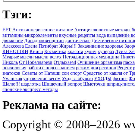
Тэги:
EFT
Антиканцерогенное питание
Антицеллюлитные методы
б
витамины-микроэлементы
вкусные рецепты
вода
выпадение в
движение
Дигидрокверцетин
диетическое
Диетическое питани
Алексеева
Елена Пятибрат
Жиры!!!
Закаливание
здоровье
Здор
КИНОШКИ
Книги
Косметика
красота
кулич
купероз
Луиза Хе
Мудрые мысли
мысли вслух
Нетрадиционная медицина
Никоти
Николь
От Нобелларези
Отдыхаем!
Очищение организма
пасха
психология
работа с подсознанием
режим дня
ретинол
Рецепт
знатоков
Советы от Наташи
сон
спорт
Средство от кашля от Т
Уманская
управление весом
Уход за обувью
УХОДЫ
фитнес
Фо
Шалю!!!
шарлотка
Шишечный вопрос
Шмоточки
шприц-писто
японские экспресс-методы
Реклама на сайте:
Copyright © 2008–2026 ww