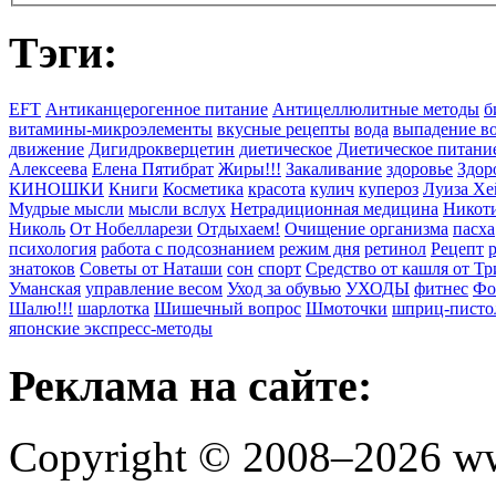
Тэги:
EFT
Антиканцерогенное питание
Антицеллюлитные методы
б
витамины-микроэлементы
вкусные рецепты
вода
выпадение в
движение
Дигидрокверцетин
диетическое
Диетическое питани
Алексеева
Елена Пятибрат
Жиры!!!
Закаливание
здоровье
Здор
КИНОШКИ
Книги
Косметика
красота
кулич
купероз
Луиза Хе
Мудрые мысли
мысли вслух
Нетрадиционная медицина
Никоти
Николь
От Нобелларези
Отдыхаем!
Очищение организма
пасха
психология
работа с подсознанием
режим дня
ретинол
Рецепт
знатоков
Советы от Наташи
сон
спорт
Средство от кашля от Т
Уманская
управление весом
Уход за обувью
УХОДЫ
фитнес
Фо
Шалю!!!
шарлотка
Шишечный вопрос
Шмоточки
шприц-писто
японские экспресс-методы
Реклама на сайте:
Copyright © 2008–2026 ww