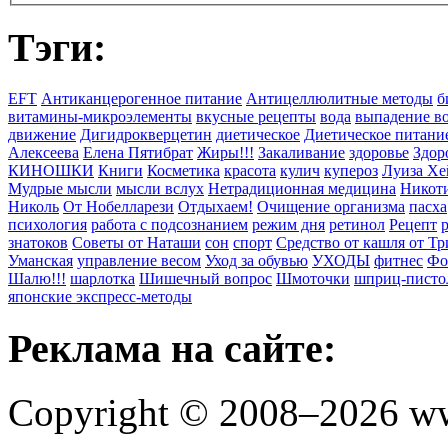
Тэги:
EFT
Антиканцерогенное питание
Антицеллюлитные методы
б
витамины-микроэлементы
вкусные рецепты
вода
выпадение в
движение
Дигидрокверцетин
диетическое
Диетическое питани
Алексеева
Елена Пятибрат
Жиры!!!
Закаливание
здоровье
Здор
КИНОШКИ
Книги
Косметика
красота
кулич
купероз
Луиза Хе
Мудрые мысли
мысли вслух
Нетрадиционная медицина
Никоти
Николь
От Нобелларези
Отдыхаем!
Очищение организма
пасха
психология
работа с подсознанием
режим дня
ретинол
Рецепт
знатоков
Советы от Наташи
сон
спорт
Средство от кашля от Т
Уманская
управление весом
Уход за обувью
УХОДЫ
фитнес
Фо
Шалю!!!
шарлотка
Шишечный вопрос
Шмоточки
шприц-писто
японские экспресс-методы
Реклама на сайте:
Copyright © 2008–2026 ww