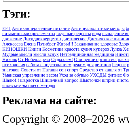
Тэги:
EFT
Антиканцерогенное питание
Антицеллюлитные методы
б
витамины-микроэлементы
вкусные рецепты
вода
выпадение в
движение
Дигидрокверцетин
диетическое
Диетическое питани
Алексеева
Елена Пятибрат
Жиры!!!
Закаливание
здоровье
Здор
КИНОШКИ
Книги
Косметика
красота
кулич
купероз
Луиза Хе
Мудрые мысли
мысли вслух
Нетрадиционная медицина
Никоти
Николь
От Нобелларези
Отдыхаем!
Очищение организма
пасха
психология
работа с подсознанием
режим дня
ретинол
Рецепт
знатоков
Советы от Наташи
сон
спорт
Средство от кашля от Т
Уманская
управление весом
Уход за обувью
УХОДЫ
фитнес
Фо
Шалю!!!
шарлотка
Шишечный вопрос
Шмоточки
шприц-писто
японские экспресс-методы
Реклама на сайте:
Copyright © 2008–2026 ww