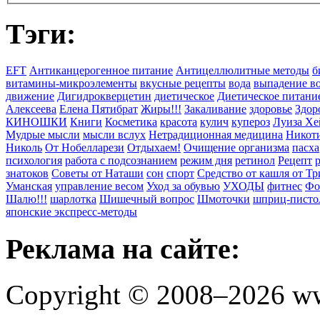
Тэги:
EFT
Антиканцерогенное питание
Антицеллюлитные методы
б
витамины-микроэлементы
вкусные рецепты
вода
выпадение в
движение
Дигидрокверцетин
диетическое
Диетическое питани
Алексеева
Елена Пятибрат
Жиры!!!
Закаливание
здоровье
Здор
КИНОШКИ
Книги
Косметика
красота
кулич
купероз
Луиза Хе
Мудрые мысли
мысли вслух
Нетрадиционная медицина
Никоти
Николь
От Нобелларези
Отдыхаем!
Очищение организма
пасха
психология
работа с подсознанием
режим дня
ретинол
Рецепт
знатоков
Советы от Наташи
сон
спорт
Средство от кашля от Т
Уманская
управление весом
Уход за обувью
УХОДЫ
фитнес
Фо
Шалю!!!
шарлотка
Шишечный вопрос
Шмоточки
шприц-писто
японские экспресс-методы
Реклама на сайте:
Copyright © 2008–2026 ww