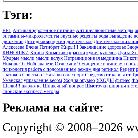
Тэги:
EFT
Антиканцерогенное питание
Антицеллюлитные методы
б
витамины-микроэлементы
вкусные рецепты
вода
выпадение в
движение
Дигидрокверцетин
диетическое
Диетическое питани
Алексеева
Елена Пятибрат
Жиры!!!
Закаливание
здоровье
Здор
КИНОШКИ
Книги
Косметика
красота
кулич
купероз
Луиза Хе
Мудрые мысли
мысли вслух
Нетрадиционная медицина
Никоти
Николь
От Нобелларези
Отдыхаем!
Очищение организма
пасха
психология
работа с подсознанием
режим дня
ретинол
Рецепт
знатоков
Советы от Наташи
сон
спорт
Средство от кашля от Т
Уманская
управление весом
Уход за обувью
УХОДЫ
фитнес
Фо
Шалю!!!
шарлотка
Шишечный вопрос
Шмоточки
шприц-писто
японские экспресс-методы
Реклама на сайте:
Copyright © 2008–2026 ww