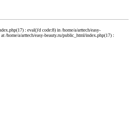
ndex.php(17) : eval()'d code:8) in /home/a/arttech/easy-
d at /home/a/arttech/easy-beauty.ru/public_html/index.php(17) :