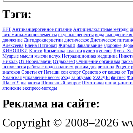
Тэги:
EFT
Антиканцерогенное питание
Антицеллюлитные методы
б
витамины-микроэлементы
вкусные рецепты
вода
выпадение в
движение
Дигидрокверцетин
диетическое
Диетическое питани
Алексеева
Елена Пятибрат
Жиры!!!
Закаливание
здоровье
Здор
КИНОШКИ
Книги
Косметика
красота
кулич
купероз
Луиза Хе
Мудрые мысли
мысли вслух
Нетрадиционная медицина
Никоти
Николь
От Нобелларези
Отдыхаем!
Очищение организма
пасха
психология
работа с подсознанием
режим дня
ретинол
Рецепт
знатоков
Советы от Наташи
сон
спорт
Средство от кашля от Т
Уманская
управление весом
Уход за обувью
УХОДЫ
фитнес
Фо
Шалю!!!
шарлотка
Шишечный вопрос
Шмоточки
шприц-писто
японские экспресс-методы
Реклама на сайте:
Copyright © 2008–2026 ww