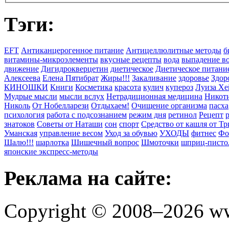
Тэги:
EFT
Антиканцерогенное питание
Антицеллюлитные методы
б
витамины-микроэлементы
вкусные рецепты
вода
выпадение в
движение
Дигидрокверцетин
диетическое
Диетическое питани
Алексеева
Елена Пятибрат
Жиры!!!
Закаливание
здоровье
Здор
КИНОШКИ
Книги
Косметика
красота
кулич
купероз
Луиза Хе
Мудрые мысли
мысли вслух
Нетрадиционная медицина
Никоти
Николь
От Нобелларези
Отдыхаем!
Очищение организма
пасха
психология
работа с подсознанием
режим дня
ретинол
Рецепт
знатоков
Советы от Наташи
сон
спорт
Средство от кашля от Т
Уманская
управление весом
Уход за обувью
УХОДЫ
фитнес
Фо
Шалю!!!
шарлотка
Шишечный вопрос
Шмоточки
шприц-писто
японские экспресс-методы
Реклама на сайте:
Copyright © 2008–2026 ww