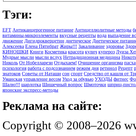
Тэги:
EFT
Антиканцерогенное питание
Антицеллюлитные методы
б
витамины-микроэлементы
вкусные рецепты
вода
выпадение в
движение
Дигидрокверцетин
диетическое
Диетическое питани
Алексеева
Елена Пятибрат
Жиры!!!
Закаливание
здоровье
Здор
КИНОШКИ
Книги
Косметика
красота
кулич
купероз
Луиза Хе
Мудрые мысли
мысли вслух
Нетрадиционная медицина
Никоти
Николь
От Нобелларези
Отдыхаем!
Очищение организма
пасха
психология
работа с подсознанием
режим дня
ретинол
Рецепт
знатоков
Советы от Наташи
сон
спорт
Средство от кашля от Т
Уманская
управление весом
Уход за обувью
УХОДЫ
фитнес
Фо
Шалю!!!
шарлотка
Шишечный вопрос
Шмоточки
шприц-писто
японские экспресс-методы
Реклама на сайте:
Copyright © 2008–2026 ww