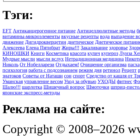
Тэги:
EFT
Антиканцерогенное питание
Антицеллюлитные методы
б
витамины-микроэлементы
вкусные рецепты
вода
выпадение в
движение
Дигидрокверцетин
диетическое
Диетическое питани
Алексеева
Елена Пятибрат
Жиры!!!
Закаливание
здоровье
Здор
КИНОШКИ
Книги
Косметика
красота
кулич
купероз
Луиза Хе
Мудрые мысли
мысли вслух
Нетрадиционная медицина
Никоти
Николь
От Нобелларези
Отдыхаем!
Очищение организма
пасха
психология
работа с подсознанием
режим дня
ретинол
Рецепт
знатоков
Советы от Наташи
сон
спорт
Средство от кашля от Т
Уманская
управление весом
Уход за обувью
УХОДЫ
фитнес
Фо
Шалю!!!
шарлотка
Шишечный вопрос
Шмоточки
шприц-писто
японские экспресс-методы
Реклама на сайте:
Copyright © 2008–2026 ww