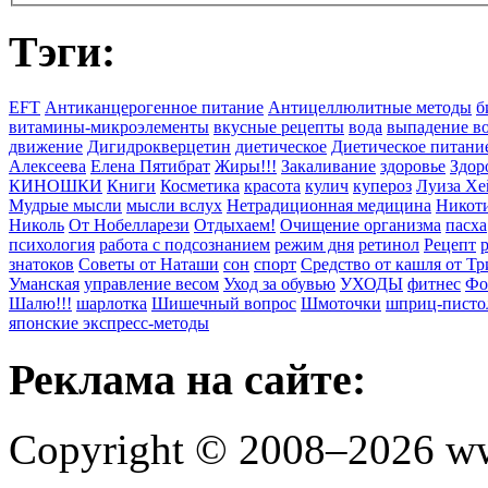
Тэги:
EFT
Антиканцерогенное питание
Антицеллюлитные методы
б
витамины-микроэлементы
вкусные рецепты
вода
выпадение в
движение
Дигидрокверцетин
диетическое
Диетическое питани
Алексеева
Елена Пятибрат
Жиры!!!
Закаливание
здоровье
Здор
КИНОШКИ
Книги
Косметика
красота
кулич
купероз
Луиза Хе
Мудрые мысли
мысли вслух
Нетрадиционная медицина
Никоти
Николь
От Нобелларези
Отдыхаем!
Очищение организма
пасха
психология
работа с подсознанием
режим дня
ретинол
Рецепт
знатоков
Советы от Наташи
сон
спорт
Средство от кашля от Т
Уманская
управление весом
Уход за обувью
УХОДЫ
фитнес
Фо
Шалю!!!
шарлотка
Шишечный вопрос
Шмоточки
шприц-писто
японские экспресс-методы
Реклама на сайте:
Copyright © 2008–2026 ww