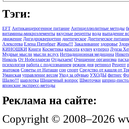
Тэги:
EFT
Антиканцерогенное питание
Антицеллюлитные методы
б
витамины-микроэлементы
вкусные рецепты
вода
выпадение в
движение
Дигидрокверцетин
диетическое
Диетическое питани
Алексеева
Елена Пятибрат
Жиры!!!
Закаливание
здоровье
Здор
КИНОШКИ
Книги
Косметика
красота
кулич
купероз
Луиза Хе
Мудрые мысли
мысли вслух
Нетрадиционная медицина
Никоти
Николь
От Нобелларези
Отдыхаем!
Очищение организма
пасха
психология
работа с подсознанием
режим дня
ретинол
Рецепт
знатоков
Советы от Наташи
сон
спорт
Средство от кашля от Т
Уманская
управление весом
Уход за обувью
УХОДЫ
фитнес
Фо
Шалю!!!
шарлотка
Шишечный вопрос
Шмоточки
шприц-писто
японские экспресс-методы
Реклама на сайте:
Copyright © 2008–2026 ww