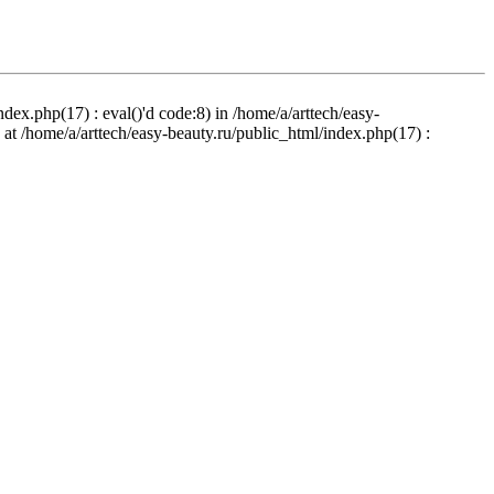
ndex.php(17) : eval()'d code:8) in /home/a/arttech/easy-
d at /home/a/arttech/easy-beauty.ru/public_html/index.php(17) :