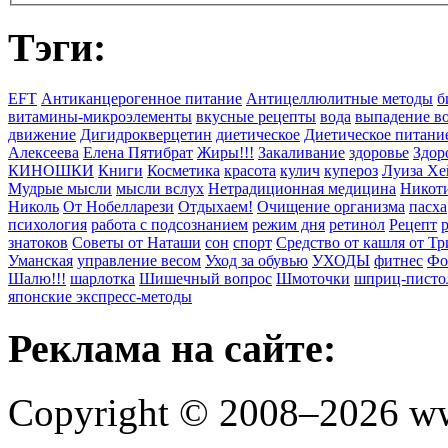
Тэги:
EFT
Антиканцерогенное питание
Антицеллюлитные методы
б
витамины-микроэлементы
вкусные рецепты
вода
выпадение в
движение
Дигидрокверцетин
диетическое
Диетическое питани
Алексеева
Елена Пятибрат
Жиры!!!
Закаливание
здоровье
Здор
КИНОШКИ
Книги
Косметика
красота
кулич
купероз
Луиза Хе
Мудрые мысли
мысли вслух
Нетрадиционная медицина
Никоти
Николь
От Нобелларези
Отдыхаем!
Очищение организма
пасха
психология
работа с подсознанием
режим дня
ретинол
Рецепт
знатоков
Советы от Наташи
сон
спорт
Средство от кашля от Т
Уманская
управление весом
Уход за обувью
УХОДЫ
фитнес
Фо
Шалю!!!
шарлотка
Шишечный вопрос
Шмоточки
шприц-писто
японские экспресс-методы
Реклама на сайте:
Copyright © 2008–2026 ww