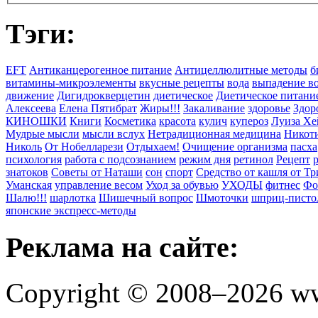
Тэги:
EFT
Антиканцерогенное питание
Антицеллюлитные методы
б
витамины-микроэлементы
вкусные рецепты
вода
выпадение в
движение
Дигидрокверцетин
диетическое
Диетическое питани
Алексеева
Елена Пятибрат
Жиры!!!
Закаливание
здоровье
Здор
КИНОШКИ
Книги
Косметика
красота
кулич
купероз
Луиза Хе
Мудрые мысли
мысли вслух
Нетрадиционная медицина
Никоти
Николь
От Нобелларези
Отдыхаем!
Очищение организма
пасха
психология
работа с подсознанием
режим дня
ретинол
Рецепт
знатоков
Советы от Наташи
сон
спорт
Средство от кашля от Т
Уманская
управление весом
Уход за обувью
УХОДЫ
фитнес
Фо
Шалю!!!
шарлотка
Шишечный вопрос
Шмоточки
шприц-писто
японские экспресс-методы
Реклама на сайте:
Copyright © 2008–2026 ww