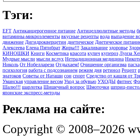
Тэги:
EFT
Антиканцерогенное питание
Антицеллюлитные методы
б
витамины-микроэлементы
вкусные рецепты
вода
выпадение в
движение
Дигидрокверцетин
диетическое
Диетическое питани
Алексеева
Елена Пятибрат
Жиры!!!
Закаливание
здоровье
Здор
КИНОШКИ
Книги
Косметика
красота
кулич
купероз
Луиза Хе
Мудрые мысли
мысли вслух
Нетрадиционная медицина
Никоти
Николь
От Нобелларези
Отдыхаем!
Очищение организма
пасха
психология
работа с подсознанием
режим дня
ретинол
Рецепт
знатоков
Советы от Наташи
сон
спорт
Средство от кашля от Т
Уманская
управление весом
Уход за обувью
УХОДЫ
фитнес
Фо
Шалю!!!
шарлотка
Шишечный вопрос
Шмоточки
шприц-писто
японские экспресс-методы
Реклама на сайте:
Copyright © 2008–2026 ww