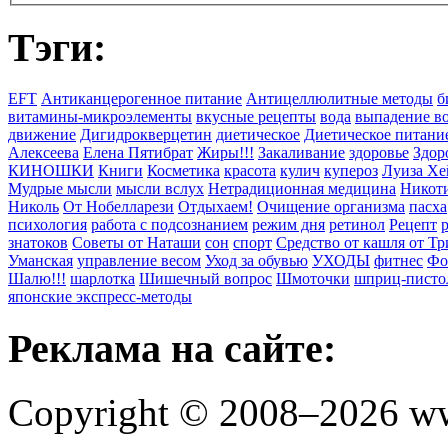
Тэги:
EFT
Антиканцерогенное питание
Антицеллюлитные методы
б
витамины-микроэлементы
вкусные рецепты
вода
выпадение в
движение
Дигидрокверцетин
диетическое
Диетическое питани
Алексеева
Елена Пятибрат
Жиры!!!
Закаливание
здоровье
Здор
КИНОШКИ
Книги
Косметика
красота
кулич
купероз
Луиза Хе
Мудрые мысли
мысли вслух
Нетрадиционная медицина
Никоти
Николь
От Нобелларези
Отдыхаем!
Очищение организма
пасха
психология
работа с подсознанием
режим дня
ретинол
Рецепт
знатоков
Советы от Наташи
сон
спорт
Средство от кашля от Т
Уманская
управление весом
Уход за обувью
УХОДЫ
фитнес
Фо
Шалю!!!
шарлотка
Шишечный вопрос
Шмоточки
шприц-писто
японские экспресс-методы
Реклама на сайте:
Copyright © 2008–2026 ww