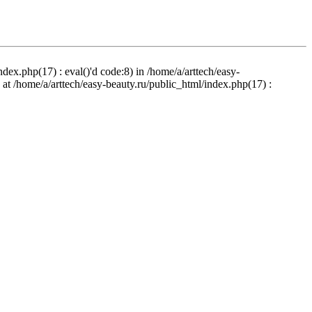
ndex.php(17) : eval()'d code:8) in /home/a/arttech/easy-
d at /home/a/arttech/easy-beauty.ru/public_html/index.php(17) :