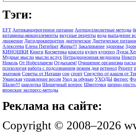
Тэги:
EFT
Антиканцерогенное питание
Антицеллюлитные методы
б
витамины-микроэлементы
вкусные рецепты
вода
выпадение в
движение
Дигидрокверцетин
диетическое
Диетическое питани
Алексеева
Елена Пятибрат
Жиры!!!
Закаливание
здоровье
Здор
КИНОШКИ
Книги
Косметика
красота
кулич
купероз
Луиза Хе
Мудрые мысли
мысли вслух
Нетрадиционная медицина
Никоти
Николь
От Нобелларези
Отдыхаем!
Очищение организма
пасха
психология
работа с подсознанием
режим дня
ретинол
Рецепт
знатоков
Советы от Наташи
сон
спорт
Средство от кашля от Т
Уманская
управление весом
Уход за обувью
УХОДЫ
фитнес
Фо
Шалю!!!
шарлотка
Шишечный вопрос
Шмоточки
шприц-писто
японские экспресс-методы
Реклама на сайте:
Copyright © 2008–2026 ww