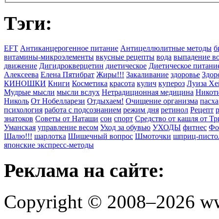
Тэги:
EFT
Антиканцерогенное питание
Антицеллюлитные методы
б
витамины-микроэлементы
вкусные рецепты
вода
выпадение в
движение
Дигидрокверцетин
диетическое
Диетическое питани
Алексеева
Елена Пятибрат
Жиры!!!
Закаливание
здоровье
Здор
КИНОШКИ
Книги
Косметика
красота
кулич
купероз
Луиза Хе
Мудрые мысли
мысли вслух
Нетрадиционная медицина
Никоти
Николь
От Нобелларези
Отдыхаем!
Очищение организма
пасха
психология
работа с подсознанием
режим дня
ретинол
Рецепт
знатоков
Советы от Наташи
сон
спорт
Средство от кашля от Т
Уманская
управление весом
Уход за обувью
УХОДЫ
фитнес
Фо
Шалю!!!
шарлотка
Шишечный вопрос
Шмоточки
шприц-писто
японские экспресс-методы
Реклама на сайте:
Copyright © 2008–2026 ww