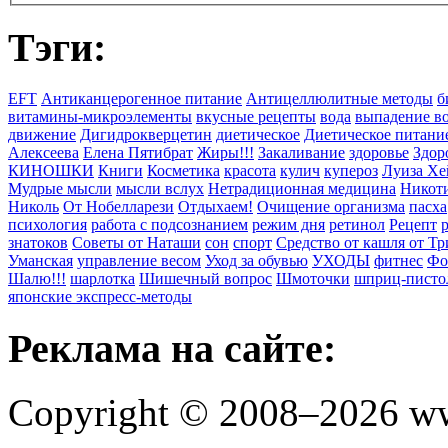
Тэги:
EFT
Антиканцерогенное питание
Антицеллюлитные методы
б
витамины-микроэлементы
вкусные рецепты
вода
выпадение в
движение
Дигидрокверцетин
диетическое
Диетическое питани
Алексеева
Елена Пятибрат
Жиры!!!
Закаливание
здоровье
Здор
КИНОШКИ
Книги
Косметика
красота
кулич
купероз
Луиза Хе
Мудрые мысли
мысли вслух
Нетрадиционная медицина
Никоти
Николь
От Нобелларези
Отдыхаем!
Очищение организма
пасха
психология
работа с подсознанием
режим дня
ретинол
Рецепт
знатоков
Советы от Наташи
сон
спорт
Средство от кашля от Т
Уманская
управление весом
Уход за обувью
УХОДЫ
фитнес
Фо
Шалю!!!
шарлотка
Шишечный вопрос
Шмоточки
шприц-писто
японские экспресс-методы
Реклама на сайте:
Copyright © 2008–2026 ww