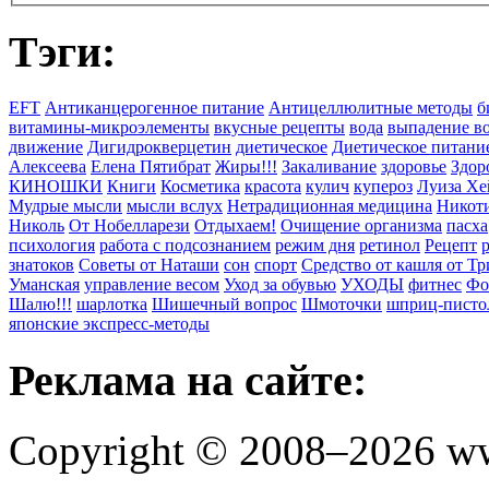
Тэги:
EFT
Антиканцерогенное питание
Антицеллюлитные методы
б
витамины-микроэлементы
вкусные рецепты
вода
выпадение в
движение
Дигидрокверцетин
диетическое
Диетическое питани
Алексеева
Елена Пятибрат
Жиры!!!
Закаливание
здоровье
Здор
КИНОШКИ
Книги
Косметика
красота
кулич
купероз
Луиза Хе
Мудрые мысли
мысли вслух
Нетрадиционная медицина
Никоти
Николь
От Нобелларези
Отдыхаем!
Очищение организма
пасха
психология
работа с подсознанием
режим дня
ретинол
Рецепт
знатоков
Советы от Наташи
сон
спорт
Средство от кашля от Т
Уманская
управление весом
Уход за обувью
УХОДЫ
фитнес
Фо
Шалю!!!
шарлотка
Шишечный вопрос
Шмоточки
шприц-писто
японские экспресс-методы
Реклама на сайте:
Copyright © 2008–2026 ww