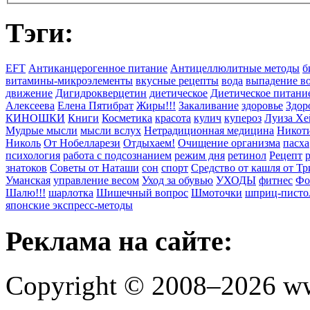
Тэги:
EFT
Антиканцерогенное питание
Антицеллюлитные методы
б
витамины-микроэлементы
вкусные рецепты
вода
выпадение в
движение
Дигидрокверцетин
диетическое
Диетическое питани
Алексеева
Елена Пятибрат
Жиры!!!
Закаливание
здоровье
Здор
КИНОШКИ
Книги
Косметика
красота
кулич
купероз
Луиза Хе
Мудрые мысли
мысли вслух
Нетрадиционная медицина
Никоти
Николь
От Нобелларези
Отдыхаем!
Очищение организма
пасха
психология
работа с подсознанием
режим дня
ретинол
Рецепт
знатоков
Советы от Наташи
сон
спорт
Средство от кашля от Т
Уманская
управление весом
Уход за обувью
УХОДЫ
фитнес
Фо
Шалю!!!
шарлотка
Шишечный вопрос
Шмоточки
шприц-писто
японские экспресс-методы
Реклама на сайте:
Copyright © 2008–2026 ww