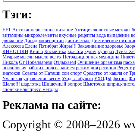
Тэги:
EFT
Антиканцерогенное питание
Антицеллюлитные методы
б
витамины-микроэлементы
вкусные рецепты
вода
выпадение в
движение
Дигидрокверцетин
диетическое
Диетическое питани
Алексеева
Елена Пятибрат
Жиры!!!
Закаливание
здоровье
Здор
КИНОШКИ
Книги
Косметика
красота
кулич
купероз
Луиза Хе
Мудрые мысли
мысли вслух
Нетрадиционная медицина
Никоти
Николь
От Нобелларези
Отдыхаем!
Очищение организма
пасха
психология
работа с подсознанием
режим дня
ретинол
Рецепт
знатоков
Советы от Наташи
сон
спорт
Средство от кашля от Т
Уманская
управление весом
Уход за обувью
УХОДЫ
фитнес
Фо
Шалю!!!
шарлотка
Шишечный вопрос
Шмоточки
шприц-писто
японские экспресс-методы
Реклама на сайте:
Copyright © 2008–2026 ww