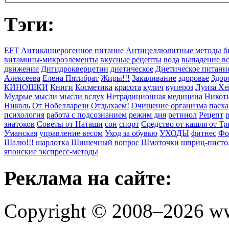
Тэги:
EFT
Антиканцерогенное питание
Антицеллюлитные методы
б
витамины-микроэлементы
вкусные рецепты
вода
выпадение в
движение
Дигидрокверцетин
диетическое
Диетическое питани
Алексеева
Елена Пятибрат
Жиры!!!
Закаливание
здоровье
Здор
КИНОШКИ
Книги
Косметика
красота
кулич
купероз
Луиза Хе
Мудрые мысли
мысли вслух
Нетрадиционная медицина
Никоти
Николь
От Нобелларези
Отдыхаем!
Очищение организма
пасха
психология
работа с подсознанием
режим дня
ретинол
Рецепт
знатоков
Советы от Наташи
сон
спорт
Средство от кашля от Т
Уманская
управление весом
Уход за обувью
УХОДЫ
фитнес
Фо
Шалю!!!
шарлотка
Шишечный вопрос
Шмоточки
шприц-писто
японские экспресс-методы
Реклама на сайте:
Copyright © 2008–2026 ww