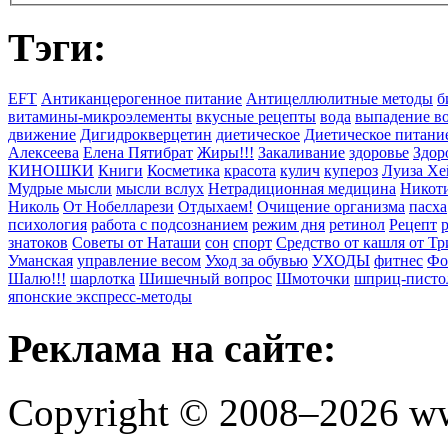
Тэги:
EFT
Антиканцерогенное питание
Антицеллюлитные методы
б
витамины-микроэлементы
вкусные рецепты
вода
выпадение в
движение
Дигидрокверцетин
диетическое
Диетическое питани
Алексеева
Елена Пятибрат
Жиры!!!
Закаливание
здоровье
Здор
КИНОШКИ
Книги
Косметика
красота
кулич
купероз
Луиза Хе
Мудрые мысли
мысли вслух
Нетрадиционная медицина
Никоти
Николь
От Нобелларези
Отдыхаем!
Очищение организма
пасха
психология
работа с подсознанием
режим дня
ретинол
Рецепт
знатоков
Советы от Наташи
сон
спорт
Средство от кашля от Т
Уманская
управление весом
Уход за обувью
УХОДЫ
фитнес
Фо
Шалю!!!
шарлотка
Шишечный вопрос
Шмоточки
шприц-писто
японские экспресс-методы
Реклама на сайте:
Copyright © 2008–2026 ww