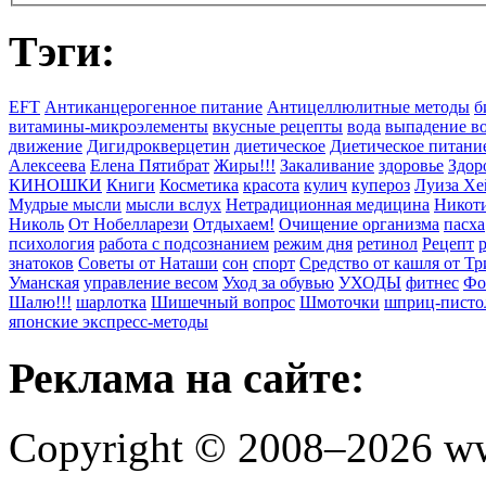
Тэги:
EFT
Антиканцерогенное питание
Антицеллюлитные методы
б
витамины-микроэлементы
вкусные рецепты
вода
выпадение в
движение
Дигидрокверцетин
диетическое
Диетическое питани
Алексеева
Елена Пятибрат
Жиры!!!
Закаливание
здоровье
Здор
КИНОШКИ
Книги
Косметика
красота
кулич
купероз
Луиза Хе
Мудрые мысли
мысли вслух
Нетрадиционная медицина
Никоти
Николь
От Нобелларези
Отдыхаем!
Очищение организма
пасха
психология
работа с подсознанием
режим дня
ретинол
Рецепт
знатоков
Советы от Наташи
сон
спорт
Средство от кашля от Т
Уманская
управление весом
Уход за обувью
УХОДЫ
фитнес
Фо
Шалю!!!
шарлотка
Шишечный вопрос
Шмоточки
шприц-писто
японские экспресс-методы
Реклама на сайте:
Copyright © 2008–2026 ww