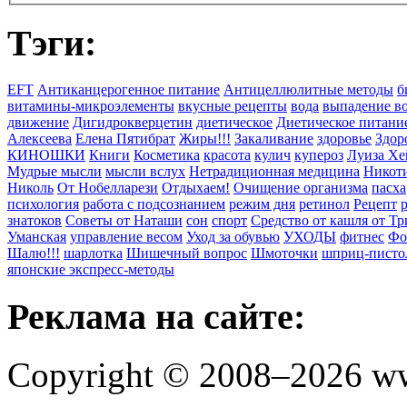
Тэги:
EFT
Антиканцерогенное питание
Антицеллюлитные методы
б
витамины-микроэлементы
вкусные рецепты
вода
выпадение в
движение
Дигидрокверцетин
диетическое
Диетическое питани
Алексеева
Елена Пятибрат
Жиры!!!
Закаливание
здоровье
Здор
КИНОШКИ
Книги
Косметика
красота
кулич
купероз
Луиза Хе
Мудрые мысли
мысли вслух
Нетрадиционная медицина
Никоти
Николь
От Нобелларези
Отдыхаем!
Очищение организма
пасха
психология
работа с подсознанием
режим дня
ретинол
Рецепт
знатоков
Советы от Наташи
сон
спорт
Средство от кашля от Т
Уманская
управление весом
Уход за обувью
УХОДЫ
фитнес
Фо
Шалю!!!
шарлотка
Шишечный вопрос
Шмоточки
шприц-писто
японские экспресс-методы
Реклама на сайте:
Copyright © 2008–2026 ww