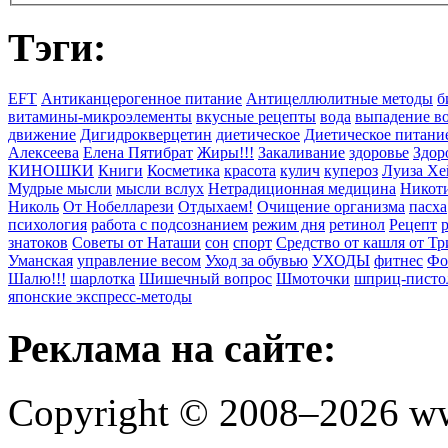
Тэги:
EFT
Антиканцерогенное питание
Антицеллюлитные методы
б
витамины-микроэлементы
вкусные рецепты
вода
выпадение в
движение
Дигидрокверцетин
диетическое
Диетическое питани
Алексеева
Елена Пятибрат
Жиры!!!
Закаливание
здоровье
Здор
КИНОШКИ
Книги
Косметика
красота
кулич
купероз
Луиза Хе
Мудрые мысли
мысли вслух
Нетрадиционная медицина
Никоти
Николь
От Нобелларези
Отдыхаем!
Очищение организма
пасха
психология
работа с подсознанием
режим дня
ретинол
Рецепт
знатоков
Советы от Наташи
сон
спорт
Средство от кашля от Т
Уманская
управление весом
Уход за обувью
УХОДЫ
фитнес
Фо
Шалю!!!
шарлотка
Шишечный вопрос
Шмоточки
шприц-писто
японские экспресс-методы
Реклама на сайте:
Copyright © 2008–2026 ww