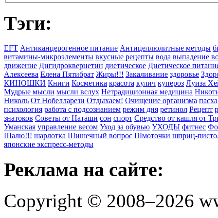
Тэги:
EFT
Антиканцерогенное питание
Антицеллюлитные методы
б
витамины-микроэлементы
вкусные рецепты
вода
выпадение в
движение
Дигидрокверцетин
диетическое
Диетическое питани
Алексеева
Елена Пятибрат
Жиры!!!
Закаливание
здоровье
Здор
КИНОШКИ
Книги
Косметика
красота
кулич
купероз
Луиза Хе
Мудрые мысли
мысли вслух
Нетрадиционная медицина
Никоти
Николь
От Нобелларези
Отдыхаем!
Очищение организма
пасха
психология
работа с подсознанием
режим дня
ретинол
Рецепт
знатоков
Советы от Наташи
сон
спорт
Средство от кашля от Т
Уманская
управление весом
Уход за обувью
УХОДЫ
фитнес
Фо
Шалю!!!
шарлотка
Шишечный вопрос
Шмоточки
шприц-писто
японские экспресс-методы
Реклама на сайте:
Copyright © 2008–2026 ww