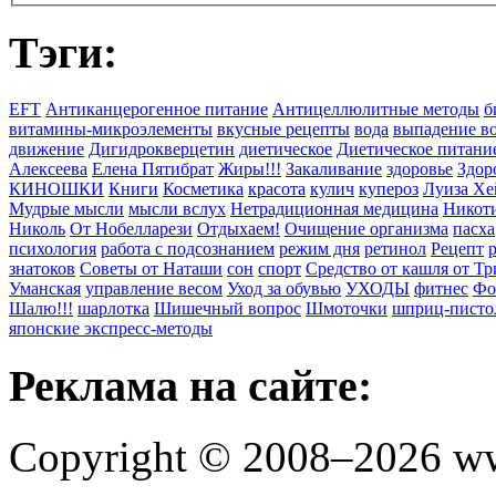
Тэги:
EFT
Антиканцерогенное питание
Антицеллюлитные методы
б
витамины-микроэлементы
вкусные рецепты
вода
выпадение в
движение
Дигидрокверцетин
диетическое
Диетическое питани
Алексеева
Елена Пятибрат
Жиры!!!
Закаливание
здоровье
Здор
КИНОШКИ
Книги
Косметика
красота
кулич
купероз
Луиза Хе
Мудрые мысли
мысли вслух
Нетрадиционная медицина
Никоти
Николь
От Нобелларези
Отдыхаем!
Очищение организма
пасха
психология
работа с подсознанием
режим дня
ретинол
Рецепт
знатоков
Советы от Наташи
сон
спорт
Средство от кашля от Т
Уманская
управление весом
Уход за обувью
УХОДЫ
фитнес
Фо
Шалю!!!
шарлотка
Шишечный вопрос
Шмоточки
шприц-писто
японские экспресс-методы
Реклама на сайте:
Copyright © 2008–2026 ww