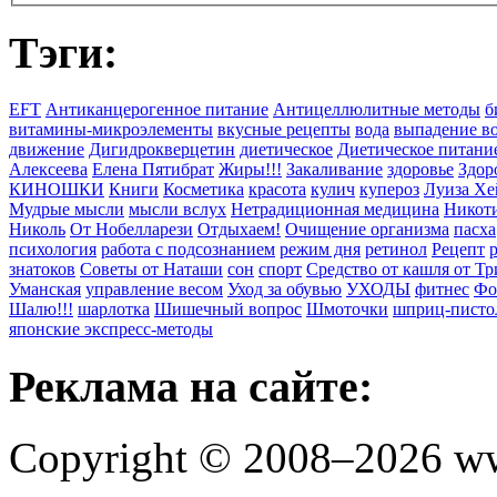
Тэги:
EFT
Антиканцерогенное питание
Антицеллюлитные методы
б
витамины-микроэлементы
вкусные рецепты
вода
выпадение в
движение
Дигидрокверцетин
диетическое
Диетическое питани
Алексеева
Елена Пятибрат
Жиры!!!
Закаливание
здоровье
Здор
КИНОШКИ
Книги
Косметика
красота
кулич
купероз
Луиза Хе
Мудрые мысли
мысли вслух
Нетрадиционная медицина
Никоти
Николь
От Нобелларези
Отдыхаем!
Очищение организма
пасха
психология
работа с подсознанием
режим дня
ретинол
Рецепт
знатоков
Советы от Наташи
сон
спорт
Средство от кашля от Т
Уманская
управление весом
Уход за обувью
УХОДЫ
фитнес
Фо
Шалю!!!
шарлотка
Шишечный вопрос
Шмоточки
шприц-писто
японские экспресс-методы
Реклама на сайте:
Copyright © 2008–2026 ww