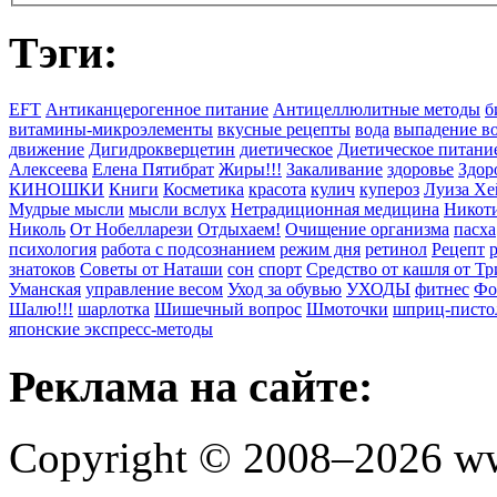
Тэги:
EFT
Антиканцерогенное питание
Антицеллюлитные методы
б
витамины-микроэлементы
вкусные рецепты
вода
выпадение в
движение
Дигидрокверцетин
диетическое
Диетическое питани
Алексеева
Елена Пятибрат
Жиры!!!
Закаливание
здоровье
Здор
КИНОШКИ
Книги
Косметика
красота
кулич
купероз
Луиза Хе
Мудрые мысли
мысли вслух
Нетрадиционная медицина
Никоти
Николь
От Нобелларези
Отдыхаем!
Очищение организма
пасха
психология
работа с подсознанием
режим дня
ретинол
Рецепт
знатоков
Советы от Наташи
сон
спорт
Средство от кашля от Т
Уманская
управление весом
Уход за обувью
УХОДЫ
фитнес
Фо
Шалю!!!
шарлотка
Шишечный вопрос
Шмоточки
шприц-писто
японские экспресс-методы
Реклама на сайте:
Copyright © 2008–2026 ww